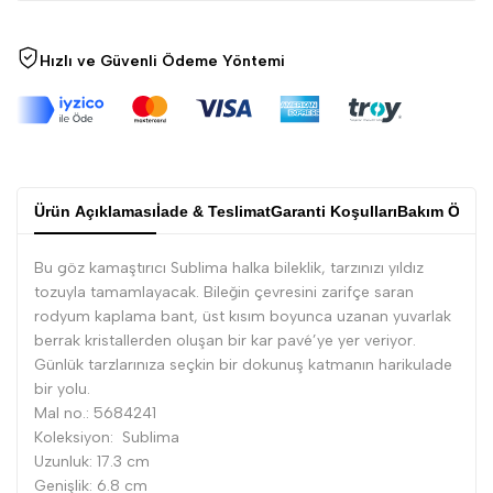
Hızlı ve Güvenli Ödeme Yöntemi
Ürün Açıklaması
İade & Teslimat
Garanti Koşulları
Bakım Öneri
Bu göz kamaştırıcı Sublima halka bileklik, tarzınızı yıldız
tozuyla tamamlayacak. Bileğin çevresini zarifçe saran
rodyum kaplama bant, üst kısım boyunca uzanan yuvarlak
berrak kristallerden oluşan bir kar pavé’ye yer veriyor.
Günlük tarzlarınıza seçkin bir dokunuş katmanın harikulade
bir yolu.
Mal no.: 5684241
Koleksiyon: Sublima
Uzunluk: 17.3 cm
Genişlik: 6.8 cm