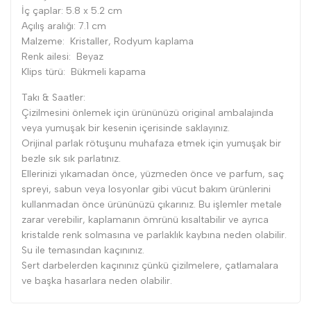
İç çaplar: 5.8 x 5.2 cm
Açılış aralığı: 7.1 cm
Malzeme: Kristaller, Rodyum kaplama
Renk ailesi: Beyaz
Klips türü: Bükmeli kapama
Takı & Saatler:
Çizilmesini önlemek için ürününüzü original ambalajında
veya yumuşak bir kesenin içerisinde saklayınız.
Orijinal parlak rötuşunu muhafaza etmek için yumuşak bir
bezle sık sık parlatınız.
Ellerinizi yıkamadan önce, yüzmeden önce ve parfum, saç
spreyi, sabun veya losyonlar gibi vücut bakım ürünlerini
kullanmadan önce ürününüzü çıkarınız. Bu işlemler metale
zarar verebilir, kaplamanın ömrünü kısaltabilir ve ayrıca
kristalde renk solmasına ve parlaklık kaybına neden olabilir.
Su ile temasından kaçınınız.
Sert darbelerden kaçınınız çünkü çizilmelere, çatlamalara
ve başka hasarlara neden olabilir.