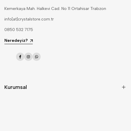
Kemerkaya Mah. Halkevi Cad. No 11 Ortahisar Trabzon
info[at]crystalstore.com.tr
0850 532 7175
Neredeyiz?
Kurumsal
Hakkımızda
Bize Ulaşın
Mesafeli Satış Sözleşmesi