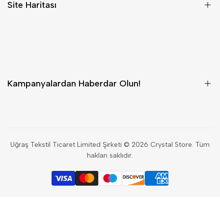
Site Haritası
Site Kullanım Şartları
Gizlilik Politikası
Anasayfa
Geri Ödeme ve İade Politikası
Kategoriler
Kampanyalardan Haberdar Olun!
Swarovski ve Nomination ürün indirimlerinden ve özel
kampanyalardan haberdar olmak için bültenimize hemen abone
Uğraş Tekstil Ticaret Limited Şirketi © 2026
Crystal Store
. Tüm
olun.
hakları saklıdır.
Abone Ol